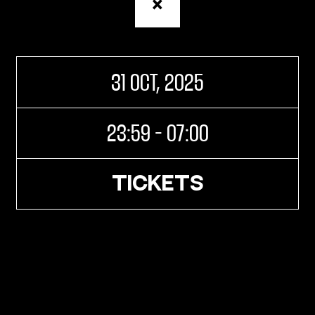
Retour
à
la
page
Agenda
31 OCT, 2025
23:59 - 07:00
TICKETS