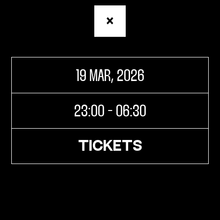
Retour
à
la
page
Agenda
19 MAR, 2026
23:00 - 06:30
TICKETS