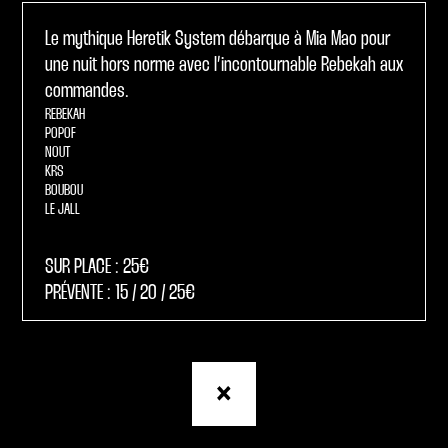
Le mythique Heretik System débarque à Mia Mao pour
une nuit hors norme avec l’incontournable Rebekah aux
commandes.
REBEKAH
POPOF
NOUT
KRS
BOUBOU
LE JALL
SUR PLACE : 25€
PRÉVENTE : 15 / 20 / 25€
Retour
à
la