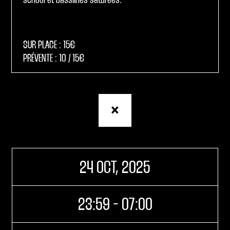
school et basslines saturées.
SUR PLACE : 15€
PRÉVENTE : 10 / 15€
Retour
à
la
page
Agenda
24 OCT, 2025
23:59 - 07:00