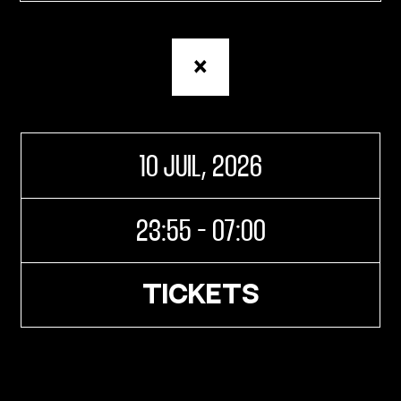
Retour
à
la
page
Agenda
10 JUIL, 2026
23:55 - 07:00
TICKETS